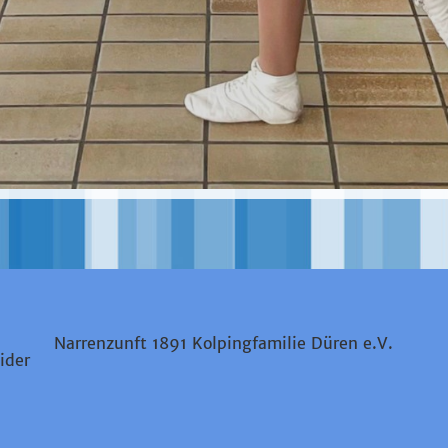
Narrenzunft 1891 Kolpingfamilie Düren e.V.
ider